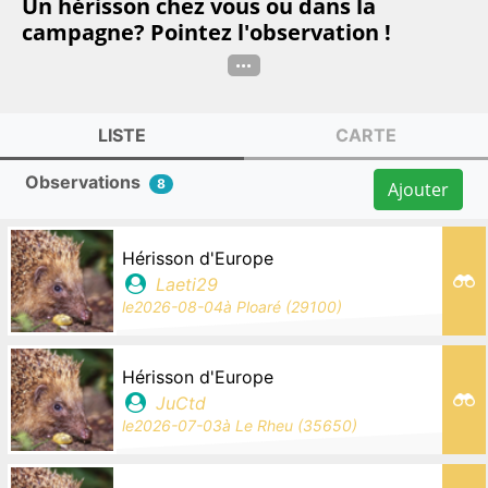
Un hérisson chez vous ou dans la
campagne? Pointez l'observation !
...
LISTE
CARTE
Observations
8
Ajouter
Hérisson d'Europe
Laeti29
le
2026-08-04
à
Ploaré (29100)
Hérisson d'Europe
JuCtd
le
2026-07-03
à
Le Rheu (35650)