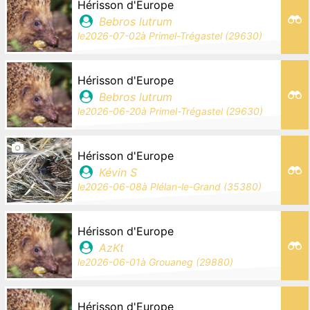
Hérisson d'Europe
Bebros lutrum
le
2026-07-02
à
Primel-Trégastel (29630)
Hérisson d'Europe
Bebros lutrum
le
2026-06-20
à
Primel-Trégastel (29630)
Hérisson d'Europe
Kévin S
le
2026-06-08
à
Plélan-le-Grand (35380)
Hérisson d'Europe
AzKt
le
2026-06-01
à
Grouaneg (29880)
Hérisson d'Europe