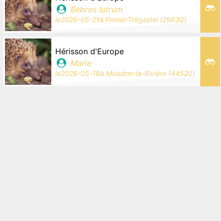
Bebros lutrum
le
2026-05-21
à
Primel-Trégastel (29630)
Hérisson d'Europe
Marie
le
2026-05-19
à
Moisdon-la-Rivière (44520)