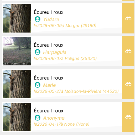
Écureuil roux
Yudare
le
2026-06-09
à
Morgat (29160)
Écureuil roux
Harpagula
le
2026-06-07
à
Poligné (35320)
Écureuil roux
Marie
le
2026-05-27
à
Moisdon-la-Rivière (44520)
Écureuil roux
Anonyme
le
2026-04-17
à
None (None)