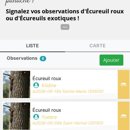
panache ?
Signalez vos observations d'Écureuil roux
ou d'Écureuils exotiques !
...
LISTE
CARTE
Observations
6
Ajouter
Écureuil roux
Kildine
le
2026-06-18
à
Sainte-Marie (35600)
Écureuil roux
Yudare
le
2026-06-09
à
Saint-Hernot (29160)